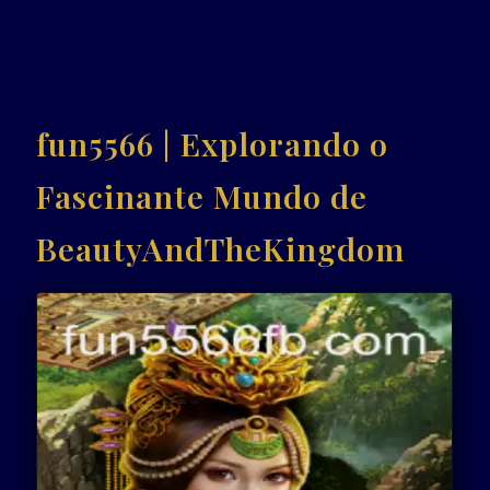
fun5566 | Explorando o
Fascinante Mundo de
BeautyAndTheKingdom