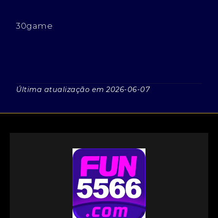
30game
Última atualização em 2026-06-07