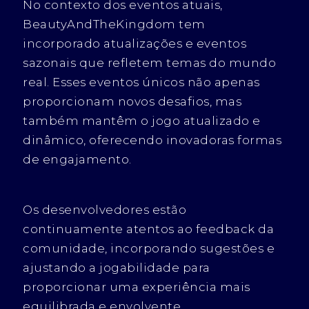
No contexto dos eventos atuais,
BeautyAndTheKingdom tem
incorporado atualizações e eventos
sazonais que refletem temas do mundo
real. Esses eventos únicos não apenas
proporcionam novos desafios, mas
também mantêm o jogo atualizado e
dinâmico, oferecendo inovadoras formas
de engajamento.
Os desenvolvedores estão
continuamente atentos ao feedback da
comunidade, incorporando sugestões e
ajustando a jogabilidade para
proporcionar uma experiência mais
equilibrada e envolvente.