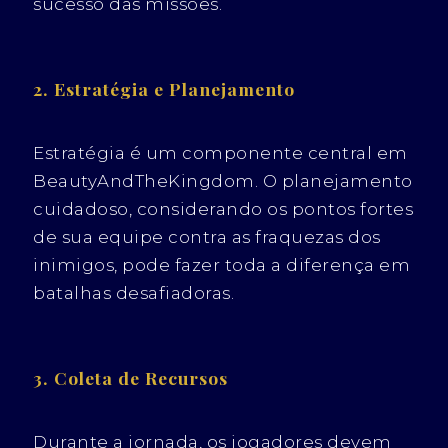
sucesso das missões.
2. Estratégia e Planejamento
Estratégia é um componente central em
BeautyAndTheKingdom. O planejamento
cuidadoso, considerando os pontos fortes
de sua equipe contra as fraquezas dos
inimigos, pode fazer toda a diferença em
batalhas desafiadoras.
3. Coleta de Recursos
Durante a jornada, os jogadores devem