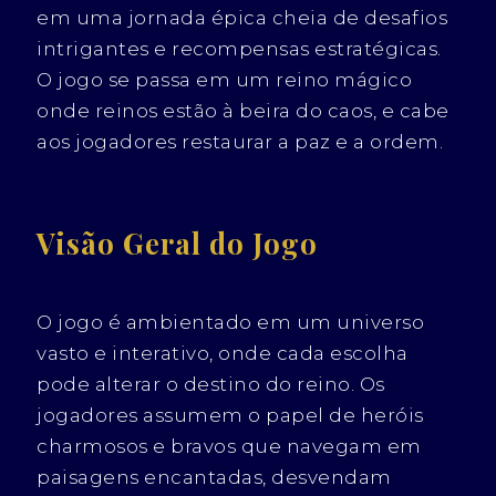
em uma jornada épica cheia de desafios
intrigantes e recompensas estratégicas.
O jogo se passa em um reino mágico
onde reinos estão à beira do caos, e cabe
aos jogadores restaurar a paz e a ordem.
Visão Geral do Jogo
O jogo é ambientado em um universo
vasto e interativo, onde cada escolha
pode alterar o destino do reino. Os
jogadores assumem o papel de heróis
charmosos e bravos que navegam em
paisagens encantadas, desvendam