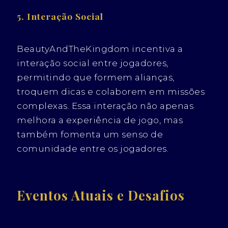
5. Interação Social
BeautyAndTheKingdom incentiva a
interação social entre jogadores,
permitindo que formem alianças,
troquem dicas e colaborem em missões
complexas. Essa interação não apenas
melhora a experiência de jogo, mas
também fomenta um senso de
comunidade entre os jogadores.
Eventos Atuais e Desafios