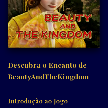
Descubra o Encanto de
BeautyAndTheKingdom
Introdução ao Jogo