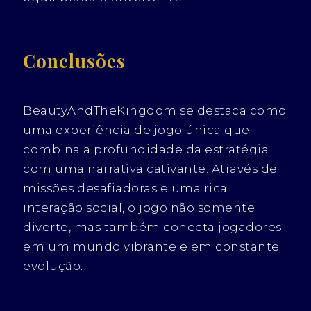
Conclusões
BeautyAndTheKingdom se destaca como
uma experiência de jogo única que
combina a profundidade da estratégia
com uma narrativa cativante. Através de
missões desafiadoras e uma rica
interação social, o jogo não somente
diverte, mas também conecta jogadores
em um mundo vibrante e em constante
evolução.