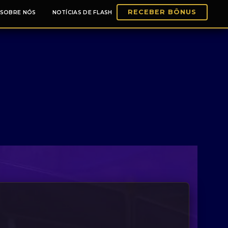
RECEBER BÔNUS
SOBRE NÓS
NOTÍCIAS DE FLASH