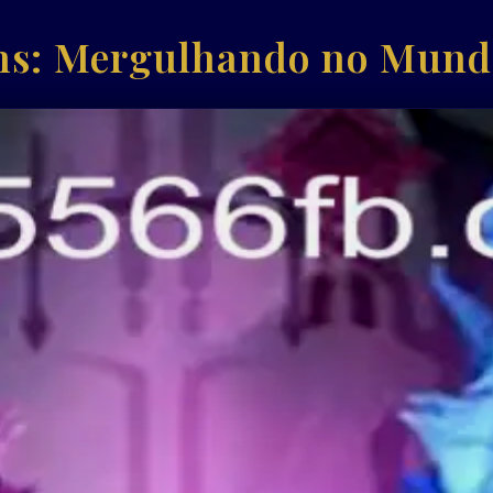
ns: Mergulhando no Mund