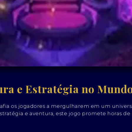
ra e Estratégia no Mund
fia os jogadores a mergulharem em um universo 
tégia e aventura, este jogo promete horas de d