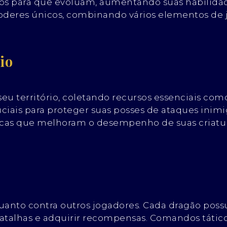
os para que evoluam, aumentando suas habilidade
eres únicos, combinando vários elementos de j
io
eu território, coletando recursos essenciais com
ruciais para proteger suas posses de ataques inim
ficas que melhoram o desempenho de suas criatur
uanto contra outros jogadores. Cada dragão poss
batalhas e adquirir recompensas. Comandos táti