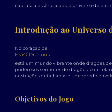
captura a essência deste universo de ent
Introdução ao Universo
No coração de
EraOfDragons
está um mundo vibrante onde dragões de 
poderosos senhores de dragões, controland
ilustrações detalhadas e um enredo envo
Objetivos do Jogo