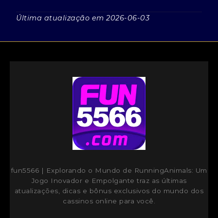
Última atualização em 2026-06-03
fun5566 | Explorando o Mundo de RunningAnimals: Um
Jogo Inovador e Empolgante
traz as últimas
atualizações, dicas e bônus exclusivos do mundo dos
cassinos online para você.