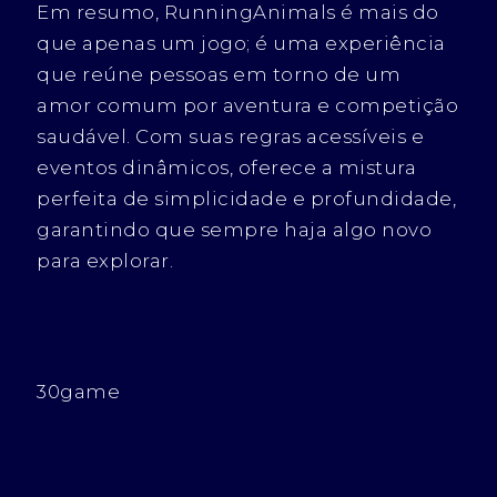
Em resumo, RunningAnimals é mais do
que apenas um jogo; é uma experiência
que reúne pessoas em torno de um
amor comum por aventura e competição
saudável. Com suas regras acessíveis e
eventos dinâmicos, oferece a mistura
perfeita de simplicidade e profundidade,
garantindo que sempre haja algo novo
para explorar.
30game