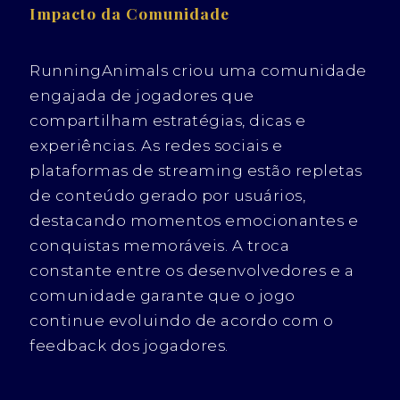
Impacto da Comunidade
RunningAnimals criou uma comunidade
engajada de jogadores que
compartilham estratégias, dicas e
experiências. As redes sociais e
plataformas de streaming estão repletas
de conteúdo gerado por usuários,
destacando momentos emocionantes e
conquistas memoráveis. A troca
constante entre os desenvolvedores e a
comunidade garante que o jogo
continue evoluindo de acordo com o
feedback dos jogadores.