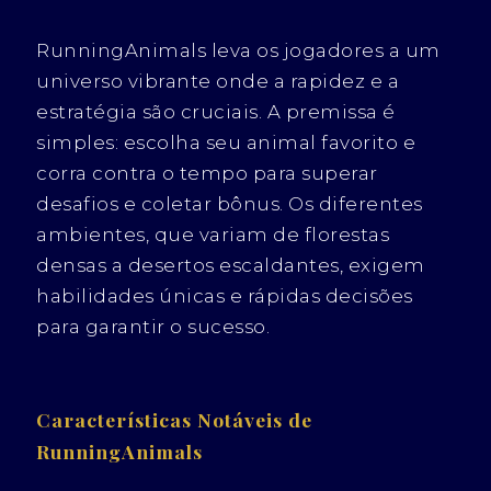
RunningAnimals leva os jogadores a um
universo vibrante onde a rapidez e a
estratégia são cruciais. A premissa é
simples: escolha seu animal favorito e
corra contra o tempo para superar
desafios e coletar bônus. Os diferentes
ambientes, que variam de florestas
densas a desertos escaldantes, exigem
habilidades únicas e rápidas decisões
para garantir o sucesso.
Características Notáveis de
RunningAnimals