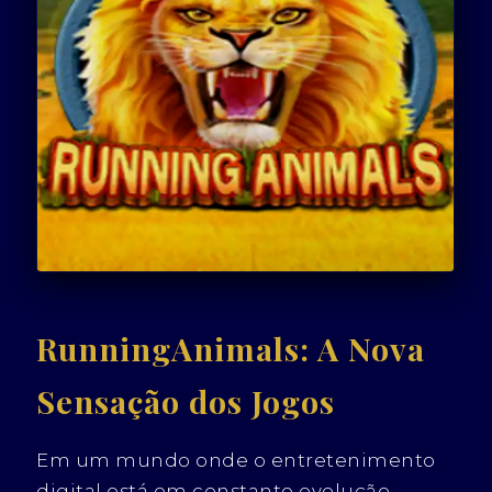
RunningAnimals: A Nova
Sensação dos Jogos
Em um mundo onde o entretenimento
digital está em constante evolução,