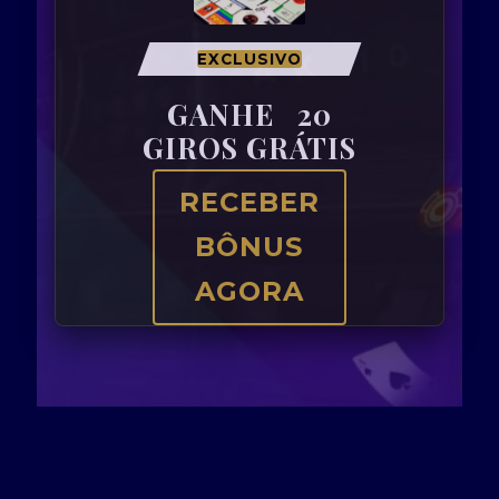
EXCLUSIVO
GANHE
20
GIROS GRÁTIS
RECEBER
BÔNUS
AGORA