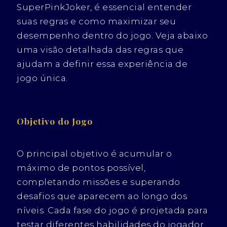
SuperPinkJoker, é essencial entender
suas regras e como maximizar seu
desempenho dentro do jogo. Veja abaixo
uma visão detalhada das regras que
ajudam a definir essa experiência de
jogo única.
Objetivo do Jogo
O principal objetivo é acumular o
máximo de pontos possível,
completando missões e superando
desafios que aparecem ao longo dos
níveis. Cada fase do jogo é projetada para
testar diferentes habilidades do jogador,