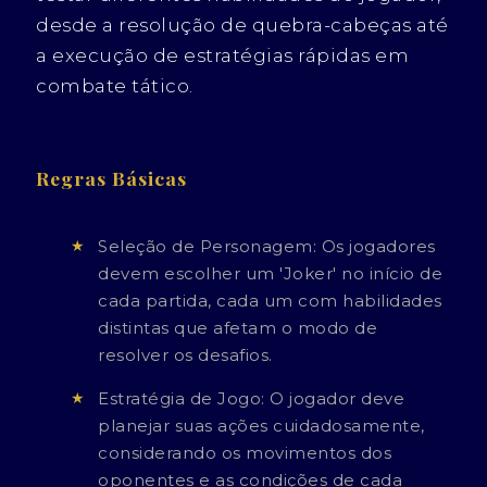
desde a resolução de quebra-cabeças até
a execução de estratégias rápidas em
combate tático.
Regras Básicas
Seleção de Personagem:
Os jogadores
devem escolher um 'Joker' no início de
cada partida, cada um com habilidades
distintas que afetam o modo de
resolver os desafios.
Estratégia de Jogo:
O jogador deve
planejar suas ações cuidadosamente,
considerando os movimentos dos
oponentes e as condições de cada