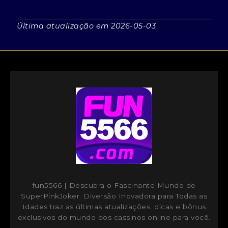
Última atualização em 2026-05-03
fun5566 | Descubra o Fascinante Mundo de
SuperPinkJoker: Diversão Inovadora para Todas as
Idades
traz as últimas atualizações, dicas e bônus
exclusivos do mundo dos cassinos online para você.