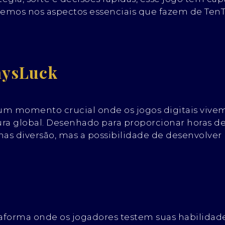
remos nos aspectos essenciais que fazem de Te
aysLuck
 momento crucial onde os jogos digitais vivem
ra global. Desenhado para proporcionar horas de
s diversão, mas a possibilidade de desenvolver h
aforma onde os jogadores testem suas habilida