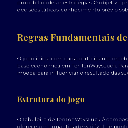
probabilidades e estratégias. O objetivo
decisões táticas, conhecimento prévio sob
Regras Fundamentais d
O jogo inicia com cada participante rece
base econômica em TenTonWaysLuck. Para a
moeda para influenciar o resultado das su
Estrutura do Jogo
O tabuleiro de TenTonWaysLuck é composto 
oferece uma quantidade variável de pont