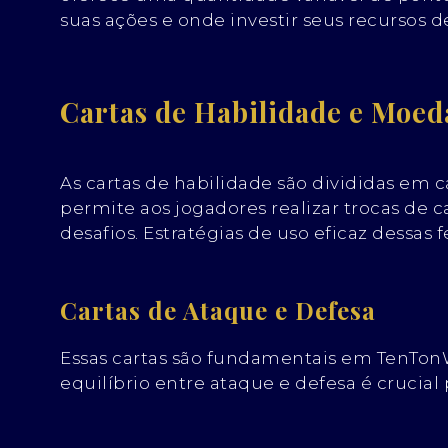
suas ações e onde investir seus recursos d
Cartas de Habilidade e Moed
As cartas de habilidade são divididas em c
permite aos jogadores realizar trocas de 
desafios. Estratégias de uso eficaz dessa
Cartas de Ataque e Defesa
Essas cartas são fundamentais em TenTonW
equilíbrio entre ataque e defesa é crucia