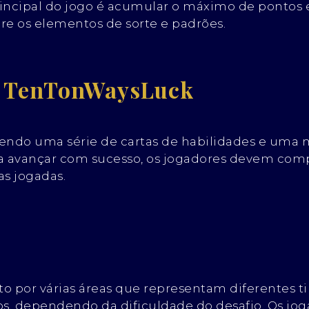
 principal do jogo é acumular o máximo de ponto
re os elementos de sorte e padrões.
e TenTonWaysLuck
bendo uma série de cartas de habilidades e uma m
vançar com sucesso, os jogadores devem complet
as jogadas.
por várias áreas que representam diferentes tip
os, dependendo da dificuldade do desafio. Os j