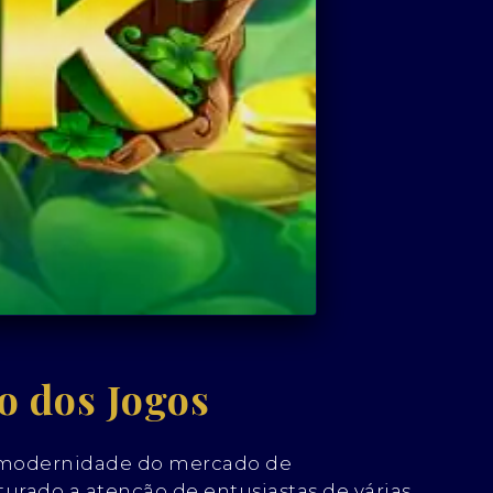
 dos Jogos
a modernidade do mercado de
turado a atenção de entusiastas de várias