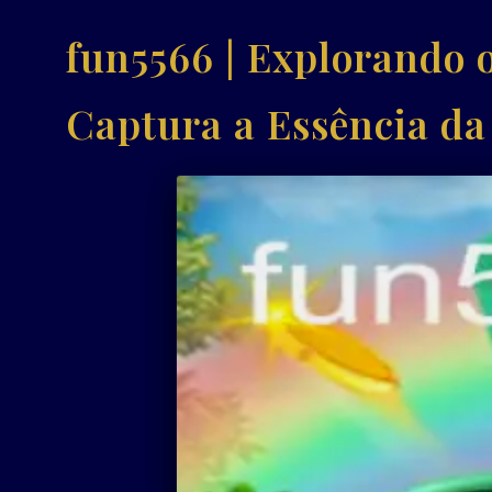
fun5566 | Explorando 
Captura a Essência d