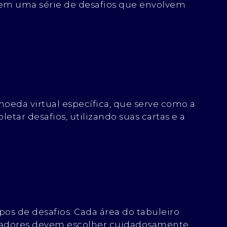
s em uma série de desafios que envolvem
oeda virtual específica, que serve como a
ar desafios, utilizando suas cartas e a
os de desafios. Cada área do tabuleiro
ogadores devem escolher cuidadosamente