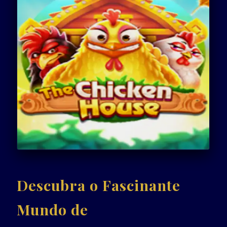
Descubra o Fascinante
Mundo de