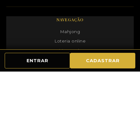
NAVEGAÇÃO
Mahjong
Loteria online
Monopoly
Bingo online
ENTRAR
CADASTRAR
Sobre nós
© 2025
fun5566 | TheChickenHouse: Mergulho no Mundo
Divertido dos Jogos de Fazendinha
. All rights reserved.
Google Sitemap
fun5566
|
30game
|
30game
|
aa68