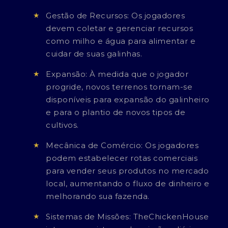
Gestão de Recursos:
Os jogadores
devem coletar e gerenciar recursos
como milho e água para alimentar e
cuidar de suas galinhas.
Expansão:
À medida que o jogador
progride, novos terrenos tornam-se
disponíveis para expansão do galinheiro
e para o plantio de novos tipos de
cultivos.
Mecânica de Comércio:
Os jogadores
podem estabelecer rotas comerciais
para vender seus produtos no mercado
local, aumentando o fluxo de dinheiro e
melhorando sua fazenda.
Sistemas de Missões:
TheChickenHouse