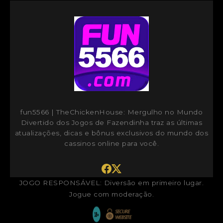
fun5566 | TheChickenHouse: Mergulho no Mundo
Divertido dos Jogos de Fazendinha
traz as últimas
atualizações, dicas e bônus exclusivos do mundo dos
cassinos online para você.
JOGO RESPONSÁVEL: Diversão em primeiro lugar.
Jogue com moderação.