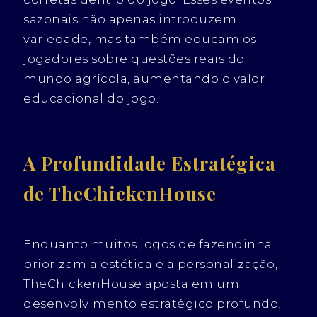
sazonais não apenas introduzem
variedade, mas também educam os
jogadores sobre questões reais do
mundo agrícola, aumentando o valor
educacional do jogo.
A Profundidade Estratégica
de TheChickenHouse
Enquanto muitos jogos de fazendinha
priorizam a estética e a personalização,
TheChickenHouse aposta em um
desenvolvimento estratégico profundo,