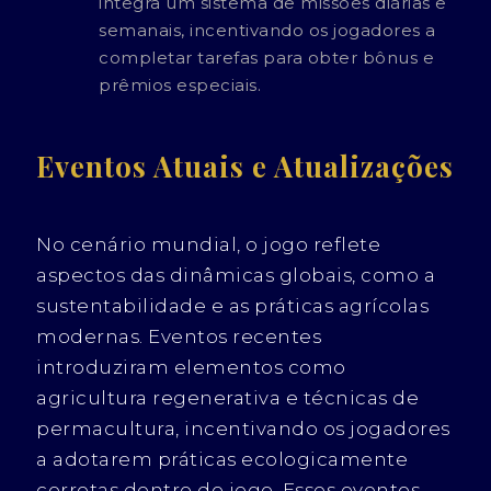
integra um sistema de missões diárias e
semanais, incentivando os jogadores a
completar tarefas para obter bônus e
prêmios especiais.
Eventos Atuais e Atualizações
No cenário mundial, o jogo reflete
aspectos das dinâmicas globais, como a
sustentabilidade e as práticas agrícolas
modernas. Eventos recentes
introduziram elementos como
agricultura regenerativa e técnicas de
permacultura, incentivando os jogadores
a adotarem práticas ecologicamente
corretas dentro do jogo. Esses eventos