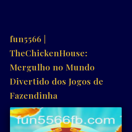
fun5566 |
TheChickenHouse:
Mergulho no Mundo
Divertido dos Jogos de
Fazendinha